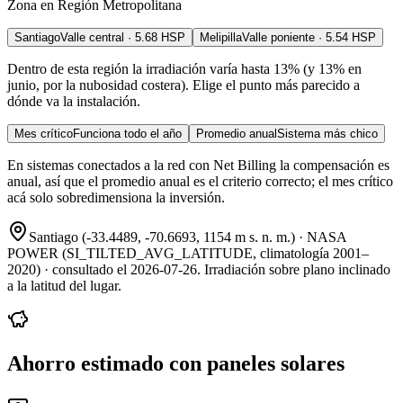
Zona en
Región Metropolitana
Santiago
Valle central
·
5.68
HSP
Melipilla
Valle poniente
·
5.54
HSP
Dentro de esta región la irradiación varía hasta
13
%
(y
13
% en
junio
, por la nubosidad costera)
. Elige el punto más parecido a
dónde va la instalación.
Mes crítico
Funciona todo el año
Promedio anual
Sistema más chico
En sistemas conectados a la red con Net Billing la compensación es
anual, así que el promedio anual es el criterio correcto; el mes crítico
acá solo sobredimensiona la inversión.
Santiago
(
-33.4489
,
-70.6693
,
1154
m s. n. m.) ·
NASA
POWER (SI_TILTED_AVG_LATITUDE, climatología 2001–
2020)
· consultado el
2026-07-26
. Irradiación sobre plano inclinado
a la latitud del lugar.
Ahorro estimado con paneles solares