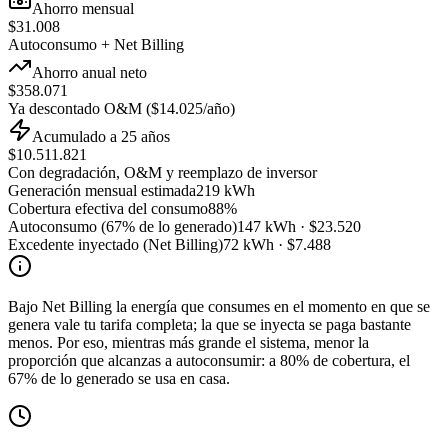
Ahorro mensual
$31.008
Autoconsumo + Net Billing
Ahorro anual neto
$358.071
Ya descontado O&M ($14.025/año)
Acumulado a 25 años
$10.511.821
Con degradación, O&M y reemplazo de inversor
Generación mensual estimada
219 kWh
Cobertura efectiva del consumo
88%
Autoconsumo (67% de lo generado)
147 kWh · $23.520
Excedente inyectado (Net Billing)
72 kWh · $7.488
Bajo Net Billing la energía que consumes en el momento en que se
genera vale tu tarifa completa; la que se inyecta se paga bastante
menos. Por eso, mientras más grande el sistema, menor la
proporción que alcanzas a autoconsumir: a
80
% de cobertura, el
67
% de lo generado se usa en casa.