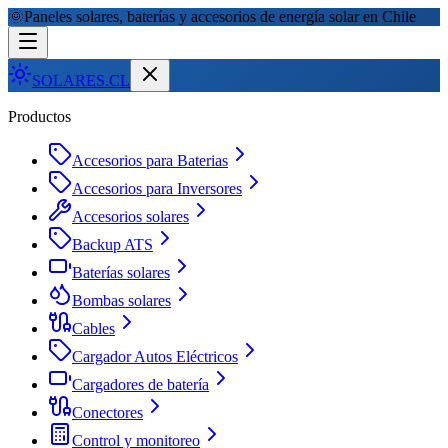
🌞
Paneles solares, baterías y accesorios de energía solar en Chile
SOLARES
.CL
Productos
Accesorios para Baterias
Accesorios para Inversores
Accesorios solares
Backup ATS
Baterías solares
Bombas solares
Cables
Cargador Autos Eléctricos
Cargadores de batería
Conectores
Control y monitoreo