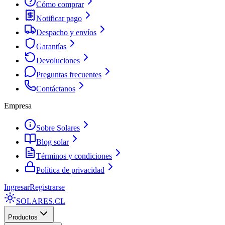
Cómo comprar
Notificar pago
Despacho y envíos
Garantías
Devoluciones
Preguntas frecuentes
Contáctanos
Empresa
Sobre Solares
Blog solar
Términos y condiciones
Política de privacidad
Ingresar
Registrarse
SOLARES
.CL
Productos