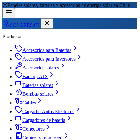
🌞
Paneles solares, baterías y accesorios de energía solar en Chile
SOLARES
.CL
Productos
Accesorios para Baterias
Accesorios para Inversores
Accesorios solares
Backup ATS
Baterías solares
Bombas solares
Cables
Cargador Autos Eléctricos
Cargadores de batería
Conectores
Control y monitoreo