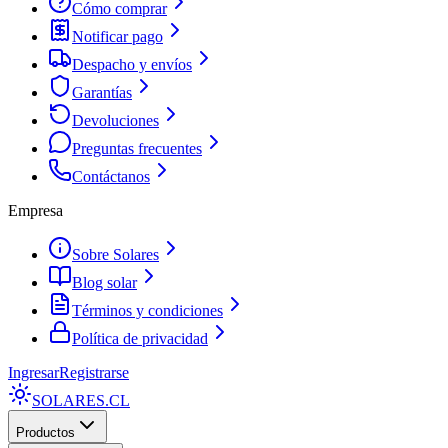
Cómo comprar
Notificar pago
Despacho y envíos
Garantías
Devoluciones
Preguntas frecuentes
Contáctanos
Empresa
Sobre Solares
Blog solar
Términos y condiciones
Política de privacidad
Ingresar
Registrarse
SOLARES
.CL
Productos