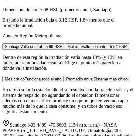
Dimensionado con
5.68
HSP
(
promedio anual
,
Santiago
)
En
junio
la irradiación baja a
3.12
HSP,
1.8
× menos que el
promedio anual.
Zona en
Región Metropolitana
Santiago
Valle central
·
5.68
HSP
Melipilla
Valle poniente
·
5.54
HSP
Dentro de esta región la irradiación varía hasta
13
%
(y
13
% en
junio
, por la nubosidad costera)
. Elige el punto más parecido a
dónde va la instalación.
Mes crítico
Funciona todo el año
Promedio anual
Sistema más chico
En termo solar la estacionalidad se resuelve con la fracción solar y el
sistema de respaldo, no agrandando el captador. Dimensionar
además con el mes crítico produce un equipo que en verano capta
mucho más de lo que la casa consume, y en tubos de vacío eso
significa estancamiento.
Santiago
(
-33.4489
,
-70.6693
,
1154
m s. n. m.) ·
NASA
POWER (SI_TILTED_AVG_LATITUDE, climatología 2001–
2020)
· consultado el
2026-07-26
. Irradiación sobre plano inclinado