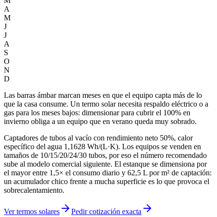
M
A
M
J
J
A
S
O
N
D
Las barras ámbar marcan meses en que el equipo capta más de lo
que la casa consume. Un termo solar necesita respaldo eléctrico o a
gas para los meses bajos: dimensionar para cubrir el 100% en
invierno obliga a un equipo que en verano queda muy sobrado.
Captadores de tubos al vacío con rendimiento neto 50%, calor
específico del agua 1,1628 Wh/(L·K). Los equipos se venden en
tamaños de 10/15/20/24/30 tubos, por eso el número recomendado
sube al modelo comercial siguiente. El estanque se dimensiona por
el mayor entre 1,5× el consumo diario y 62,5 L por m² de captación:
un acumulador chico frente a mucha superficie es lo que provoca el
sobrecalentamiento.
Ver termos solares
Pedir cotización exacta