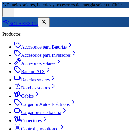
🌞
Paneles solares, baterías y accesorios de energía solar en Chile
SOLARES
.CL
Productos
Accesorios para Baterias
Accesorios para Inversores
Accesorios solares
Backup ATS
Baterías solares
Bombas solares
Cables
Cargador Autos Eléctricos
Cargadores de batería
Conectores
Control y monitoreo