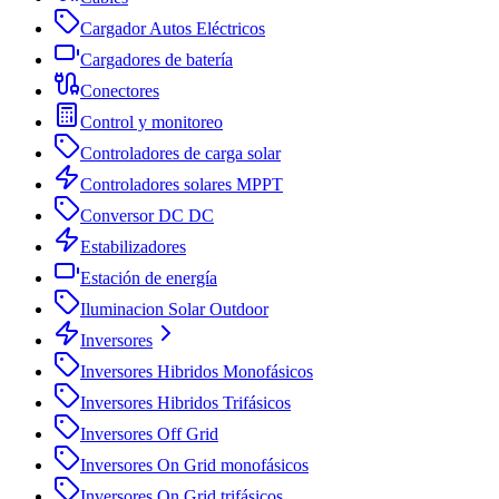
Cargador Autos Eléctricos
Cargadores de batería
Conectores
Control y monitoreo
Controladores de carga solar
Controladores solares MPPT
Conversor DC DC
Estabilizadores
Estación de energía
Iluminacion Solar Outdoor
Inversores
Inversores Hibridos Monofásicos
Inversores Hibridos Trifásicos
Inversores Off Grid
Inversores On Grid monofásicos
Inversores On Grid trifásicos