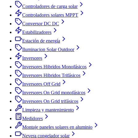
Controladores de carga solar
Controladores solares MPPT
Conversor DC DC
Estabilizadores
Estación de energía
Iluminacion Solar Outdoor
Inversores
Inversores Hibridos Monofásicos
Inversores Hibridos Trifásicos
Inversores Off Grid
Inversores On Grid monofásicos
Inversores On Grid trifásicos
Limpieza y mantenimiento
Medidores
Montaje paneles solares en aluminio
Nevera congelador solar