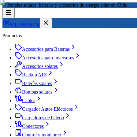
🌞
Paneles solares, baterías y accesorios de energía solar en Chile
SOLARES
.CL
Productos
Accesorios para Baterias
Accesorios para Inversores
Accesorios solares
Backup ATS
Baterías solares
Bombas solares
Cables
Cargador Autos Eléctricos
Cargadores de batería
Conectores
Control y monitoreo