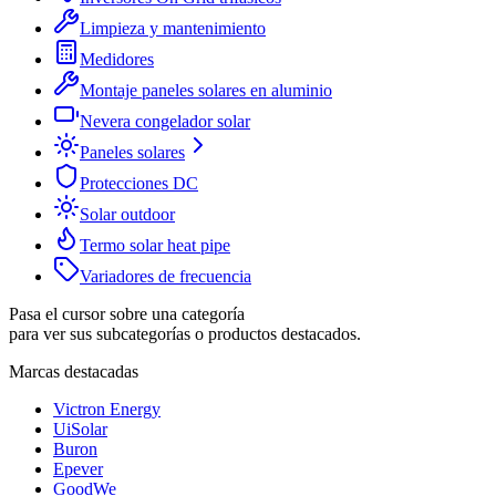
Limpieza y mantenimiento
Medidores
Montaje paneles solares en aluminio
Nevera congelador solar
Paneles solares
Protecciones DC
Solar outdoor
Termo solar heat pipe
Variadores de frecuencia
Pasa el cursor sobre una categoría
para ver sus subcategorías o productos destacados.
Marcas destacadas
Victron Energy
UiSolar
Buron
Epever
GoodWe