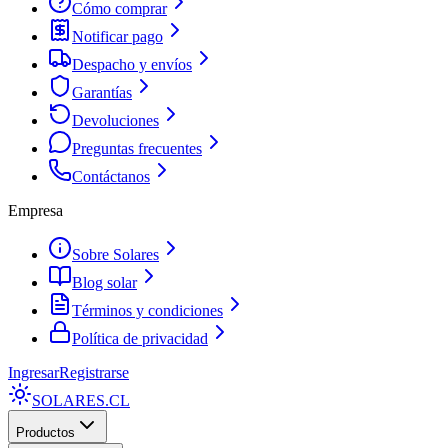
Cómo comprar
Notificar pago
Despacho y envíos
Garantías
Devoluciones
Preguntas frecuentes
Contáctanos
Empresa
Sobre Solares
Blog solar
Términos y condiciones
Política de privacidad
Ingresar
Registrarse
SOLARES
.CL
Productos