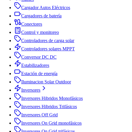
Cargador Autos Eléctricos
Cargadores de batería
Conectores
Control y monitoreo
Controladores de carga solar
Controladores solares MPPT
Conversor DC DC
Estabilizadores
Estación de energía
Iluminacion Solar Outdoor
Inversores
Inversores Hibridos Monofásicos
Inversores Hibridos Trifásicos
Inversores Off Grid
Inversores On Grid monofásicos
Inversores On Grid trifásicos