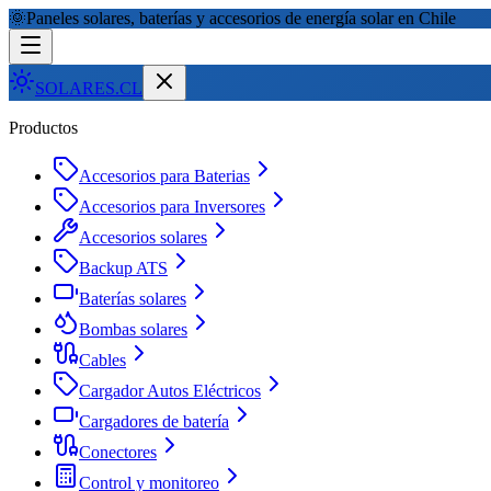
🌞
Paneles solares, baterías y accesorios de energía solar en Chile
SOLARES
.CL
Productos
Accesorios para Baterias
Accesorios para Inversores
Accesorios solares
Backup ATS
Baterías solares
Bombas solares
Cables
Cargador Autos Eléctricos
Cargadores de batería
Conectores
Control y monitoreo