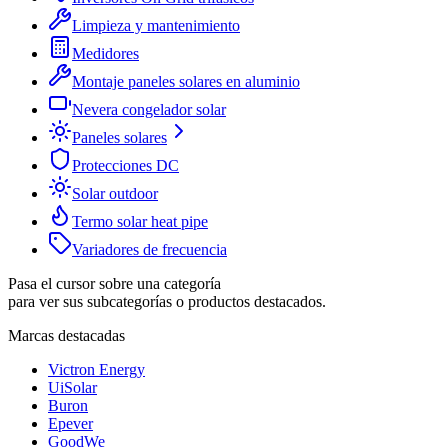
Limpieza y mantenimiento
Medidores
Montaje paneles solares en aluminio
Nevera congelador solar
Paneles solares
Protecciones DC
Solar outdoor
Termo solar heat pipe
Variadores de frecuencia
Pasa el cursor sobre una categoría
para ver sus subcategorías o productos destacados.
Marcas destacadas
Victron Energy
UiSolar
Buron
Epever
GoodWe