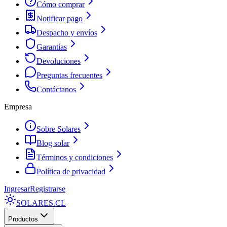
Cómo comprar
Notificar pago
Despacho y envíos
Garantías
Devoluciones
Preguntas frecuentes
Contáctanos
Empresa
Sobre Solares
Blog solar
Términos y condiciones
Política de privacidad
Ingresar
Registrarse
SOLARES
.CL
Productos