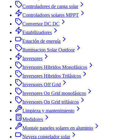
Controladores de carga solar
Controladores solares MPPT
Conversor DC DC
Estabilizadores
Estación de energía
Iluminacion Solar Outdoor
Inversores
Inversores Hibridos Monofásicos
Inversores Hibridos Trifásicos
Inversores Off Grid
Inversores On Grid monofásicos
Inversores On Grid trifásicos
Limpieza y mantenimiento
Medidores
Montaje paneles solares en aluminio
Nevera congelador solar