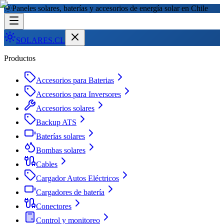
🌞
Paneles solares, baterías y accesorios de energía solar en Chile
SOLARES
.CL
Productos
Accesorios para Baterias
Accesorios para Inversores
Accesorios solares
Backup ATS
Baterías solares
Bombas solares
Cables
Cargador Autos Eléctricos
Cargadores de batería
Conectores
Control y monitoreo