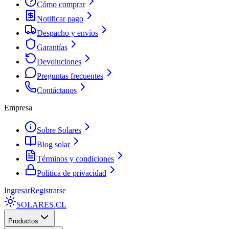
Cómo comprar
Notificar pago
Despacho y envíos
Garantías
Devoluciones
Preguntas frecuentes
Contáctanos
Empresa
Sobre Solares
Blog solar
Términos y condiciones
Política de privacidad
Ingresar
Registrarse
SOLARES
.CL
Productos