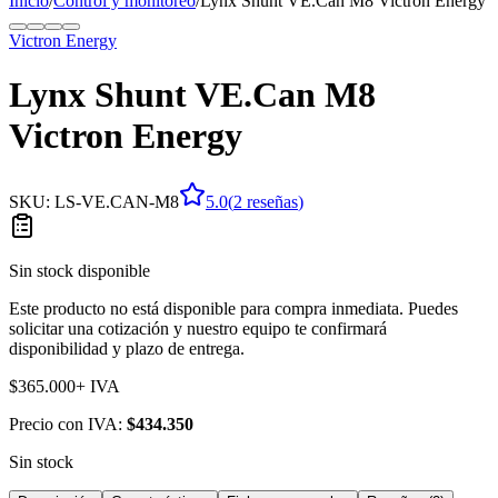
Inicio
/
Control y monitoreo
/
Lynx Shunt VE.Can M8 Victron Energy
Victron Energy
Lynx Shunt VE.Can M8
Victron Energy
SKU:
LS-VE.CAN-M8
5.0
(
2
reseña
s
)
Sin stock disponible
Este producto no está disponible para compra inmediata. Puedes
solicitar una cotización y nuestro equipo te confirmará
disponibilidad y plazo de entrega.
$365.000
+ IVA
Precio con IVA:
$434.350
Sin stock