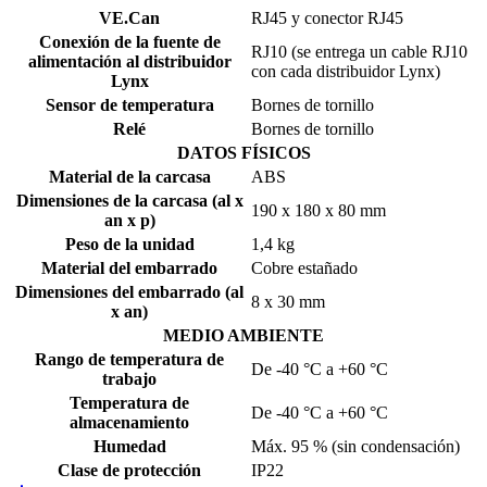
VE.Can
RJ45 y conector RJ45
Conexión de la fuente de
RJ10 (se entrega un cable RJ10
alimentación al distribuidor
con cada distribuidor Lynx)
Lynx
Sensor de temperatura
Bornes de tornillo
Relé
Bornes de tornillo
DATOS FÍSICOS
Material de la carcasa
ABS
Dimensiones de la carcasa (al x
190 x 180 x 80 mm
an x p)
Peso de la unidad
1,4 kg
Material del embarrado
Cobre estañado
Dimensiones del embarrado (al
8 x 30 mm
x an)
MEDIO AMBIENTE
Rango de temperatura de
De -40 °C a +60 °C
trabajo
Temperatura de
De -40 °C a +60 °C
almacenamiento
Humedad
Máx. 95 % (sin condensación)
Clase de protección
IP22