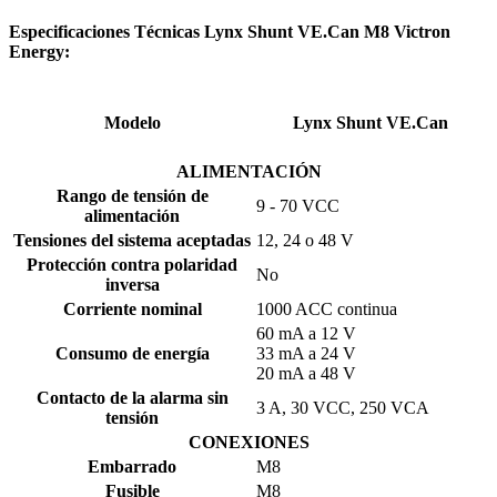
Especificaciones Técnicas Lynx Shunt VE.Can M8 Victron
Energy:
Modelo
Lynx Shunt VE.Can
ALIMENTACIÓN
Rango de tensión de
9 - 70 VCC
alimentación
Tensiones del sistema aceptadas
12, 24 o 48 V
Protección contra polaridad
No
inversa
Corriente nominal
1000 ACC continua
60 mA a 12 V
Consumo de energía
33 mA a 24 V
20 mA a 48 V
Contacto de la alarma sin
3 A, 30 VCC, 250 VCA
tensión
CONEXIONES
Embarrado
M8
Fusible
M8