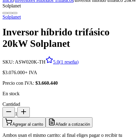
Inicio
/
Inversores Hibridos Trifásicos
/
Inversor híbrido trifásico 20kW
Solplanet
Solplanet
Inversor híbrido trifásico
20kW Solplanet
SKU:
ASW020K-TH
5.0
(
1
reseña
)
$3.076.000
+ IVA
Precio con IVA:
$3.660.440
En stock
Cantidad
1
Agregar al carrito
Añadir a cotización
Ambos usan el mismo carrito: al final eliges pagar o recibir tu