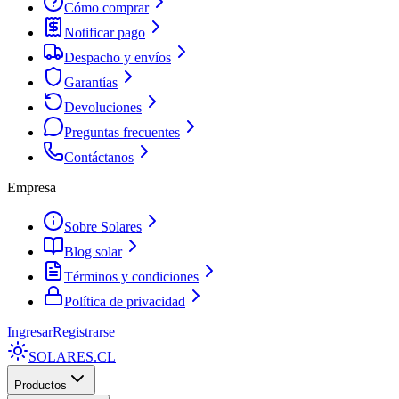
Cómo comprar
Notificar pago
Despacho y envíos
Garantías
Devoluciones
Preguntas frecuentes
Contáctanos
Empresa
Sobre Solares
Blog solar
Términos y condiciones
Política de privacidad
Ingresar
Registrarse
SOLARES
.CL
Productos