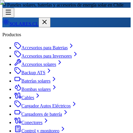
🌞
Paneles solares, baterías y accesorios de energía solar en Chile
SOLARES
.CL
Productos
Accesorios para Baterias
Accesorios para Inversores
Accesorios solares
Backup ATS
Baterías solares
Bombas solares
Cables
Cargador Autos Eléctricos
Cargadores de batería
Conectores
Control y monitoreo