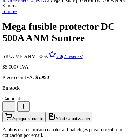
Inicio
/
Protecciones DC
/
Mega fusible protector DC 500A ANM
Suntree
Suntree
Mega fusible protector DC
500A ANM Suntree
SKU:
MF-ANM-500A
5.0
(
2
reseña
s
)
$5.000
+ IVA
Precio con IVA:
$5.950
En stock
Cantidad
1
Agregar al carrito
Añadir a cotización
Ambos usan el mismo carrito: al final eliges pagar o recibir tu
cotización por email.