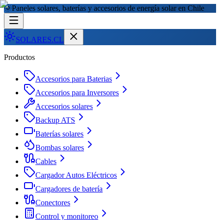
🌞
Paneles solares, baterías y accesorios de energía solar en Chile
SOLARES
.CL
Productos
Accesorios para Baterias
Accesorios para Inversores
Accesorios solares
Backup ATS
Baterías solares
Bombas solares
Cables
Cargador Autos Eléctricos
Cargadores de batería
Conectores
Control y monitoreo